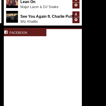
Lean On
Major Lazer & DJ Snake
4
See You Again ft. Charlie Puth
Wiz Khalifa
FACEBOOK