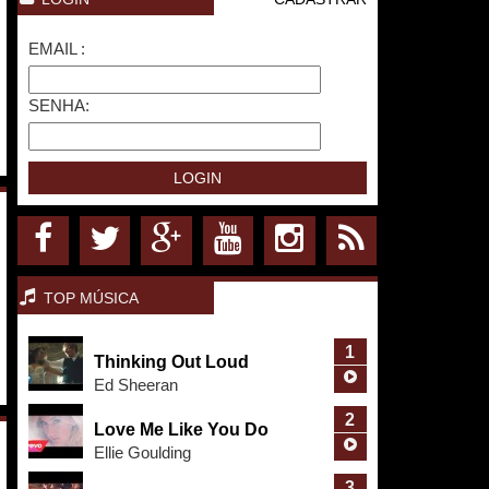
EMAIL :
SENHA:
TOP MÚSICA
1
Thinking Out Loud
Ed Sheeran
2
Love Me Like You Do
Ellie Goulding
3