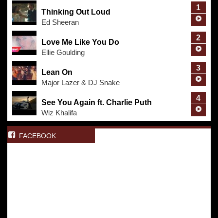
1
Thinking Out Loud
Ed Sheeran
2
Love Me Like You Do
Ellie Goulding
3
Lean On
Major Lazer & DJ Snake
4
See You Again ft. Charlie Puth
Wiz Khalifa
FACEBOOK