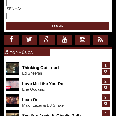
SENHA:
TOP MÚSICA
1
Thinking Out Loud
Ed Sheeran
2
Love Me Like You Do
Ellie Goulding
3
Lean On
Major Lazer & DJ Snake
4
See You Again ft. Charlie Puth